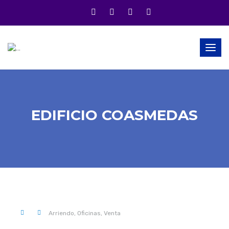
Togg
navig
EDIFICIO COASMEDAS
0 .
Arriendo,
Oficinas,
Venta