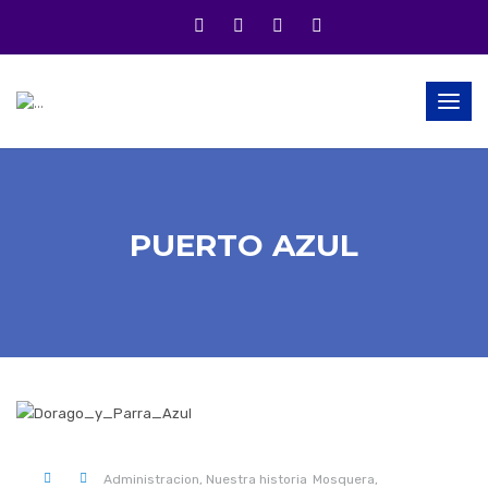
Togg
navig
PUERTO AZUL
0 .
Administracion,
Nuestra historia
Mosquera,